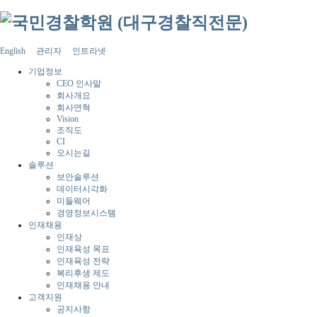
English
관리자
인트라넷
기업정보
CEO 인사말
회사개요
회사연혁
Vision
조직도
CI
오시는길
솔루션
보안솔루션
데이터시각화
미들웨어
경영정보시스템
인재채용
인재상
인재육성 목표
인재육성 전략
복리후생 제도
인재채용 안내
고객지원
공지사항